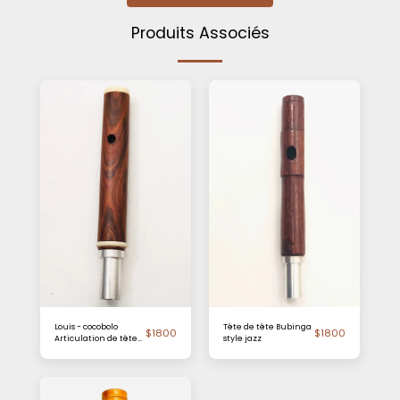
Produits Associés
Louis - cocobolo
Tête de tête Bubinga
$
1800
$
1800
Articulation de tête
style jazz
d'après GA
Rottenburgh (XVIIIe
siècle)